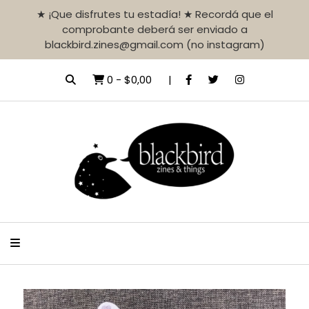
★ ¡Que disfrutes tu estadía! ★ Recordá que el
comprobante deberá ser enviado a
blackbird.zines@gmail.com (no instagram)
0
-
$0,00