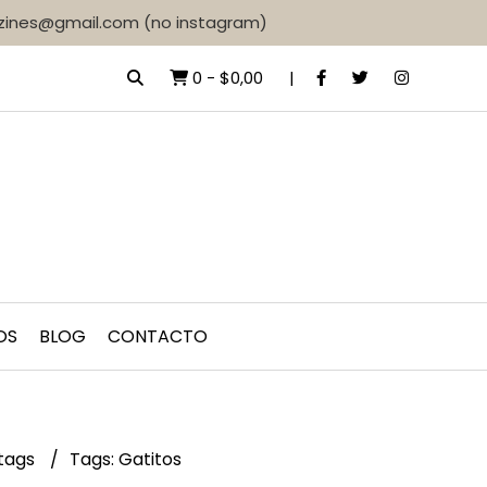
d.zines@gmail.com (no instagram)
0
-
$0,00
OS
BLOG
CONTACTO
tags
Tags: Gatitos