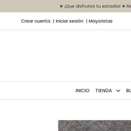
★ ¡Que disfrutes tu estadía! ★ 
Crear cuenta
Iniciar sesión
Mayoristas
INICIO
TIENDA
B