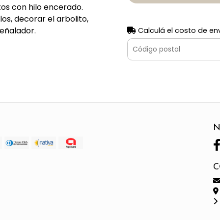
tos con hilo encerado.
os, decorar el arbolito,
señalador.
Calculá el costo de en
N
C