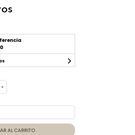
tos
ferencia
00
os
AR AL CARRITO