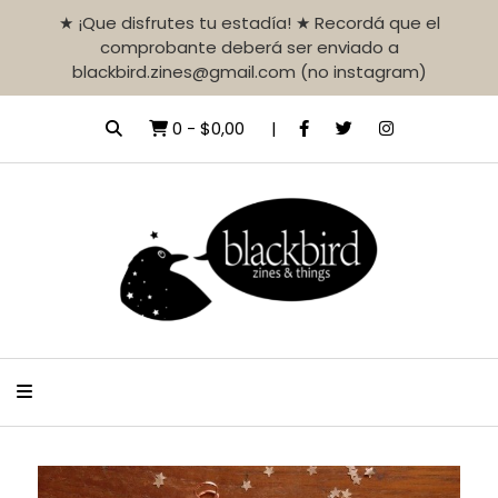
★ ¡Que disfrutes tu estadía! ★ Recordá que el
comprobante deberá ser enviado a
blackbird.zines@gmail.com (no instagram)
0
-
$0,00