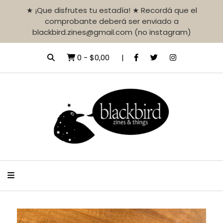
★ ¡Que disfrutes tu estadía! ★ Recordá que el
comprobante deberá ser enviado a
blackbird.zines@gmail.com (no instagram)
0
-
$0,00