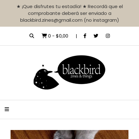
★ ¡Que disfrutes tu estadía! ★ Recordá que el
comprobante deberá ser enviado a
blackbird.zines@gmail.com (no instagram)
0
-
$0,00